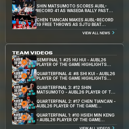
WITH SJTU
SHIN MATSUMOTO SCORES AUBL-
RECORD 41 AS WASEDA RALLY PAST
KOREA UNIVERSITY 78-71 TO REACH
SEMIFINALS
CHEN TIANCAN MAKES AUBL-RECORD
19 FREE THROWS AS SJTU BEAT
PEKING UNIVERSITY 79-77 TO REACH
VIEW ALL NEWS
FIRST SEMIFINAL
TEAM VIDEOS
SEMIFINAL 1: #25 HU HUI - AUBL26
PLAYER OF THE GAME HIGHLIGHTS
(AUG. 8, 2026 - 15PTS, 5AST, 4REB)
QUARTERFINAL 4: #8 SHI KUI - AUBL26
PLAYER OF THE GAME HIGHLIGHTS
(AUG. 6, 2026 - 26PTS, 5REB, 6AST)
QUARTERFINAL 3: #12 SHIN
MATSUMOTO - AUBL26 PLAYER OF THE
GAME HIGHLIGHTS (AUG. 6, 2026 -
41PTS, 2REB, 2AST)
QUARTERFINAL 2: #17 CHEN TIANCAN -
AUBL26 PLAYER OF THE GAME
HIGHLIGHTS (AUG. 6, 2026 - 29PTS,
10AST, 5STL)
QUARTERFINAL 1: #10 HSIEH MIN KENG
- AUBL26 PLAYER OF THE GAME
HIGHLIGHTS (AUG. 6, 2026 - 11PTS,
VIEW ALL VIDEOS
2REB, 1STL)