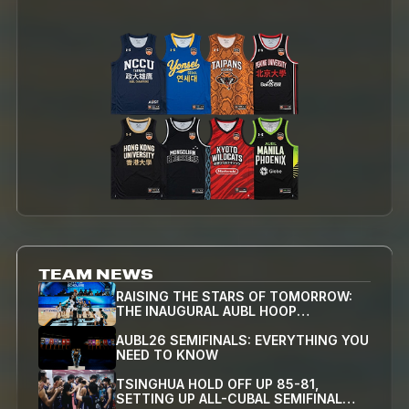
TEAM NEWS
RAISING THE STARS OF TOMORROW:
THE INAUGURAL AUBL HOOP
SCHOLARS SHOWCASE WRAPS UP IN
HANGZHOU
AUBL26 SEMIFINALS: EVERYTHING YOU
NEED TO KNOW
TSINGHUA HOLD OFF UP 85-81,
SETTING UP ALL-CUBAL SEMIFINAL