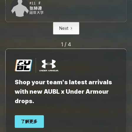
#11
F
张赫遵
延世大学
Next
1 / 4
Shop your team's latest arrivals
with new AUBL x Under Armour
drops.
了解更多