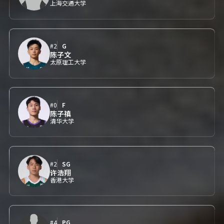
上海交通大学
#2
G
陈子文
太原理工大学
#0
F
陈子禛
清华大学
#2
SG
许浩翔
香港大学
#4
PG