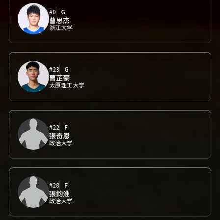
#0
G
曹思杰
浙江大学
#23
G
曹芷豪
太原理工大学
#22
F
張奇恩
政治大学
#28
F
張鈞淮
政治大学