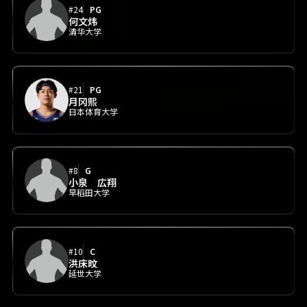
#24
PG
何文炜
清华大学
#21
PG
月冈熙
日本体育大学
#8
G
小泉 広翔
早稻田大学
#10
C
洪床旼
延世大学