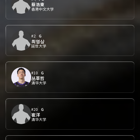
蔡浩東
香港中文大学
#2
G
최영상
延世大学
#10
G
丛莘哲
清华大学
#20
G
崔洋
清华大学